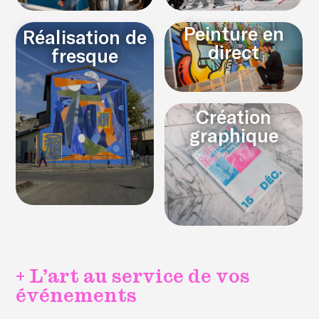
Peinture en
Réalisation de
direct
fresque
Création
graphique
+ L’art au service de vos
événements