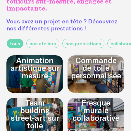
toujours sur-mesure, engagée et
impactante.
Vous avez un projet en tête ? Découvrez
nos différentes prestations !
tous
nos ateliers
nos prestations
collabora
Animation
Commande
artistique sur
de toile
mesure
personnalisée
Team
Fresque
building
murale
street-art sur
collaborative
toile